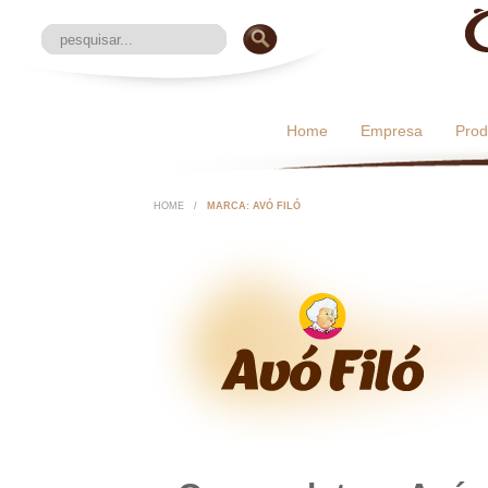
Home
Empresa
Prod
HOME
/
MARCA: AVÓ FILÓ