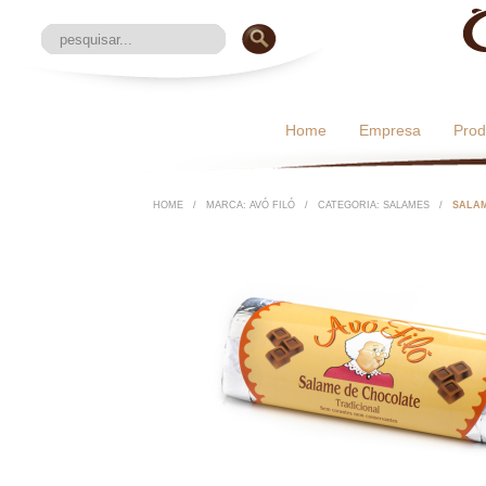
Home
Empresa
Prod
HOME
/
MARCA: AVÓ FILÓ
/
CATEGORIA: SALAMES
/
SALAM